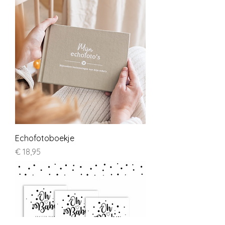
Echofotoboekje
Prijs
€ 18,95