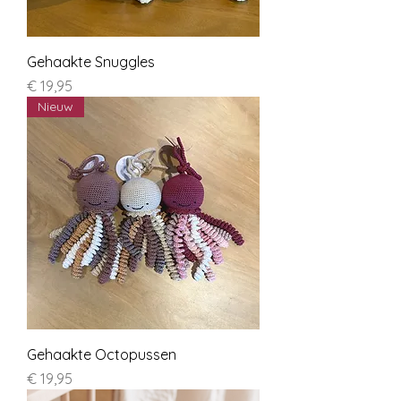
Gehaakte Snuggles
Prijs
€ 19,95
Nieuw
Gehaakte Octopussen
Prijs
€ 19,95