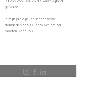
is Echo voor Jou en die keuzevrijheid
geboren.
In mijn praktijk kan ik echografie
aanbieden zoals ik denk dat het zou
moeten, voor Jou...
*Algemene voorwaarden Echo voor Jou
**Klachtenafhandeling Echo voor Jou
***Algemene Verordening
Gegevensbescherming