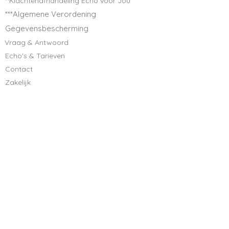
**Klachtenafhandeling Echo voor Jou
***Algemene Verordening
Gegevensbescherming
Vraag & Antwoord
Echo's & Tarieven
Contact
Zakelijk
Aangesloten bij: