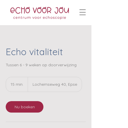
Echo vitaliteit
Tussen 6 - 9 weken op doorverwijzing
15 min.
1
Lochemseweg 40, Epse
5
m
i
n
Nu boeken
.